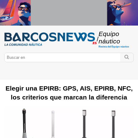
Equipo
/
náutico
Revista del Equipo náutico
Elegir una EPIRB: GPS, AIS, EPIRB, NFC,
los criterios que marcan la diferencia
BarcosNews.es
Cultura náutica
Acastillaje náutico
Ropa náutica
Motores
Electrónica marina
Aplicaciones náuticas
Construcción
amateur
Amarre
Anclaje
Seguros
Mantenimiento
FlashTide
Chaleco salvavidas
Vela mayor
Aparejos
Lámpara frontal