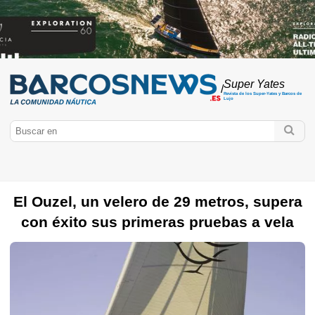
Super Yates
/
Revista de los Super-Yates y Barcos de
Lujo
El Ouzel, un velero de 29 metros, supera
con éxito sus primeras pruebas a vela
BarcosNews.es
Super-Yate
Veleros de lujo
Yates de lujo
Concept Boat
Estilo
de vida
Salón Náutico de Mónaco