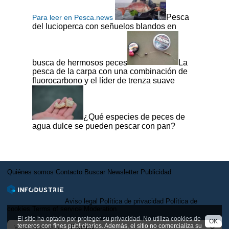
Pesca
Para leer en Pesca.news
del lucioperca con señuelos blandos en
busca de hermosos peces
La
pesca de la carpa con una combinación de
fluorocarbono y el líder de trenza suave
¿Qué especies de peces de
agua dulce se pueden pescar con pan?
Quiénes somos
Contacto
Buscar
Newsletter
Publicidad
Aviso legal
Política de privacidad
Política de
cookies
Terms of service
Moderation
El sitio ha optado por proteger su privacidad. No utiliza cookies de
OK
terceros con fines publicitarios. Además, el sitio no comercializa su
Versión internacional