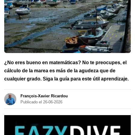
amateur
FFVoile
Marina Nacional Francesa
SNSM
Fiestas
Marítimas Internacionales de Brest 2020
Salones Náuticos
Librería náutica
Puertos y Marinas
Práctica
Cartas al editor
Medio Ambiente
Empleo y formación
Vídeos espectaculares
Mapa
Historia marítima
Mareos
Faro delantero
¿No eres bueno en matemáticas? No te preocupes, el
cálculo de la marea es más de la agudeza que de
cualquier grado. Siga la guía para este útil aprendizaje.
François-Xavier Ricardou
Publicado el 26-06-2026