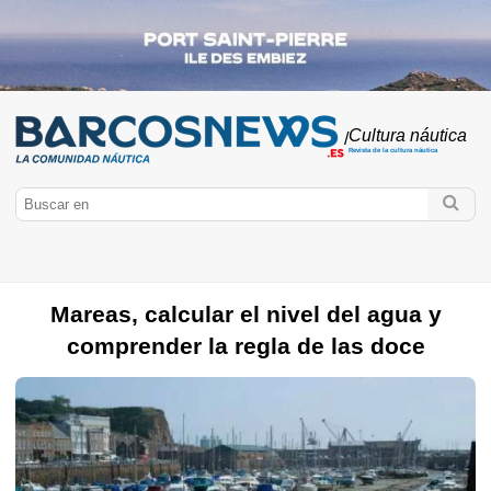
Cultura náutica
/
Revista de la cultura náutica
Mareas, calcular el nivel del agua y
comprender la regla de las doce
BarcosNews.es
Cultura náutica
Fuente de agua interior
Meteo marítima
Licencia de navegación
Fed., Assoc. y Club
Construcción