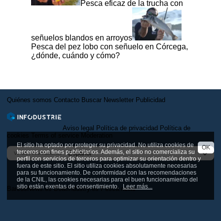
Pesca eficaz de la trucha con
señuelos blandos en arroyos
Pesca del pez lobo con señuelo en Córcega,
¿dónde, cuándo y cómo?
Quiénes somos
Contacto
Buscar
Newsletter
Publicidad
Aviso legal
Política de privacidad
Política de
cookies
Terms of service
Moderation
El sitio ha optado por proteger su privacidad. No utiliza cookies de
OK
terceros con fines publicitarios. Además, el sitio no comercializa su
Versión internacional
perfil con servicios de terceros para optimizar su orientación dentro y
fuera de este sitio. El sitio utiliza cookies absolutamente necesarias
para su funcionamiento. De conformidad con las recomendaciones
de la CNIL, las cookies necesarias para el buen funcionamiento del
sitio están exentas de consentimiento.
Leer más...
BarcosNews.es
BoatIndustry.es
Pesca.news