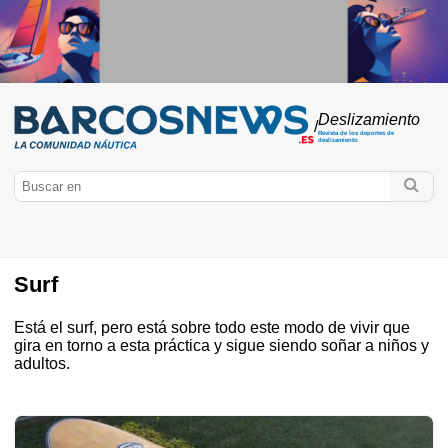
Deslizamiento
/
Revista de los deportes de
deslizamiento
Surf
BarcosNews.es
Está el surf, pero está sobre todo este modo de vivir que
Deslizamiento
Surf
Lugares
Federación Francesa de Surf
gira en torno a esta práctica y sigue siendo soñar a niños y
Perdido en el oleaje
Tabla de surf
Surfrider
adultos.